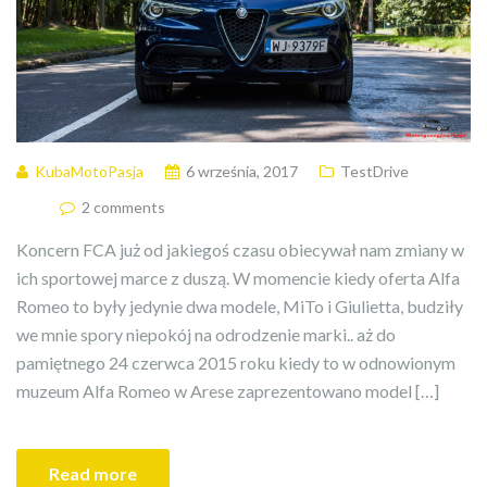
KubaMotoPasja
6 września, 2017
TestDrive
2 comments
Koncern FCA już od jakiegoś czasu obiecywał nam zmiany w
ich sportowej marce z duszą. W momencie kiedy oferta Alfa
Romeo to były jedynie dwa modele, MiTo i Giulietta, budziły
we mnie spory niepokój na odrodzenie marki.. aż do
pamiętnego 24 czerwca 2015 roku kiedy to w odnowionym
muzeum Alfa Romeo w Arese zaprezentowano model […]
Read more