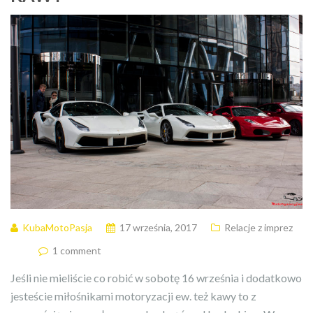
KubaMotoPasja
17 września, 2017
Relacje z imprez
1 comment
Jeśli nie mieliście co robić w sobotę 16 września i dodatkowo
jesteście miłośnikami motoryzacji ew. też kawy to z