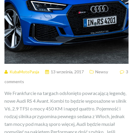
KubaMotoPasja
13 września, 2017
Newsy
3
comments
We Frankfurcie na targach odsłonięto powracającą legendę,
nowe Audi RS 4 Avant. Kombi to będzie wyposażone w silnik
V6, 2.9 TFSI o mocy 450 KM i napęd quattro. Pojemność i
rodzaj silnika przypomina pewnego sedana z Włoch, jednak
tam mocy pod maską sporo więcej, Audi będzie musiał
pomyśleć na pakietem Performance dość szybko.. Jeśli