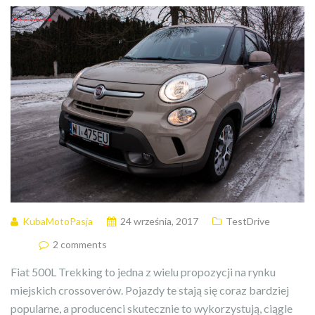
KubaMotoPasja
24 września, 2017
TestDrive
2 comments
Fiat 500L Trekking to jedna z wielu propozycji na rynku
miejskich crossoverów. Pojazdy te stają się coraz bardziej
popularne, a producenci skutecznie to wykorzystują, ciągle