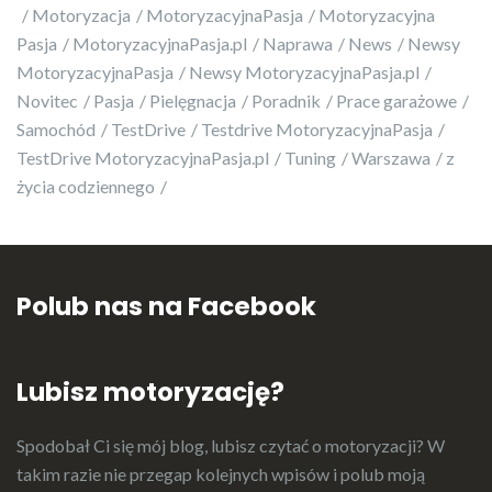
Motoryzacja
MotoryzacyjnaPasja
Motoryzacyjna
Pasja
MotoryzacyjnaPasja.pl
Naprawa
News
Newsy
MotoryzacyjnaPasja
Newsy MotoryzacyjnaPasja.pl
Novitec
Pasja
Pielęgnacja
Poradnik
Prace garażowe
Samochód
TestDrive
Testdrive MotoryzacyjnaPasja
TestDrive MotoryzacyjnaPasja.pl
Tuning
Warszawa
z
życia codziennego
Polub nas na Facebook
Lubisz motoryzację?
Spodobał Ci się mój blog, lubisz czytać o motoryzacji? W
takim razie nie przegap kolejnych wpisów i polub moją