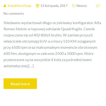
KubaMotoPasja
13 listopada, 2017
Newsy
No comments
Niedawno wystartował długo oczekiwany konfigurator Alfa
Romeo Stelvio w topowej odmianie Quadrifoglio. Cennik
rozpoczyna się od 402 800zł brutto. W zamian przyszli
właściciele otrzymają SUV-a o mocy 510 KM osiąganych
przy 6500 rpm oraz maksymalnym momencie obrotowym
600 Nm, dostępnym w zakresie 2500 a 5000 rpm. Które
przenoszone są na wszystkie 4 koła za pośrednictwem
automatycznej […]
Read more