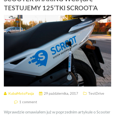
TESTUJEMY 125’TKI SCROOT’A
KubaMotoPasja
29 października, 2017
TestDrive
1 comment
Wprawdzie omawiałem już w poprzednim artykule o Scooter